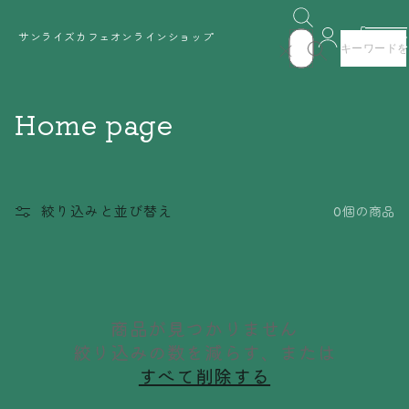
コンテ
ンツに
カ
進む
サンライズカフェオンラインショップ
ー
ト
コ
Home page
レ
ク
絞り込みと並び替え
0個の商品
シ
ョ
ン
商品が見つかりません
:
絞り込みの数を減らす、または
すべて削除する